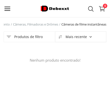
0
nimento
Câmeras, Filmadoras e Drômes
Câmeras de filme instantâneas
Venda
agora
Produtos de filtro
Mais recente
main_menu
Nenhum produto encontrado!
Categorias
Casa
Lista de Desejos
Contact
Blog