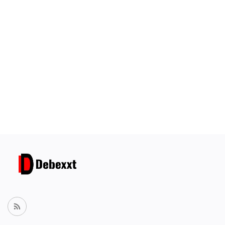
Conecte-se
Registro
Localização
Portuguese
USD ($)